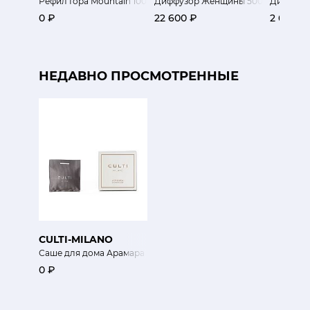
Рефил Гора Mountain 1000мл
Диффузор Женщины 500 мл
Диффузор
0 ₽
22 600 ₽
2 650 ₽
НЕДАВНО ПРОСМОТРЕННЫЕ
CULTI-MILANO
Саше для дома Арамара Aramara
0 ₽