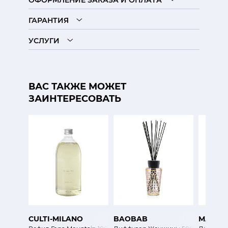
ОФОРМЛЕНИЕ ЗАКАЗА И ОПЛАТА
ГАРАНТИЯ
УСЛУГИ
ВАС ТАКЖЕ МОЖЕТ
ЗАИНТЕРЕСОВАТЬ
CULTI-MILANO
BAOBAB
MAMI-