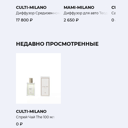
CULTI-MILANO
MAMI-MILANO
CULTI-
Диффузор Средиземноморский Mediterranea 500мл
Диффузор для авто Теодоро золот
Саше для
17 800 ₽
2 650 ₽
0 ₽
НЕДАВНО ПРОСМОТРЕННЫЕ
CULTI-MILANO
Спрей Чай The 100 мл
0 ₽