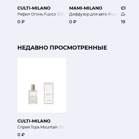
CULTI-MILANO
MAMI-MILANO
CULTI-
Рефил Огонь Fuoco 1000мл
Диффузор для авто Фортунато бле
Диффузор
0 ₽
0 ₽
19 800 
НЕДАВНО ПРОСМОТРЕННЫЕ
CULTI-MILANO
Спрей Гора Mountain 100мл
0 ₽