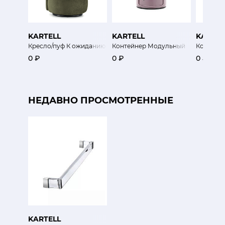
KARTELL
KARTELL
KARTEL
Кресло/пуф К ожиданию
Контейнер Модульный
Контейн
0 ₽
0 ₽
0 ₽
НЕДАВНО ПРОСМОТРЕННЫЕ
KARTELL