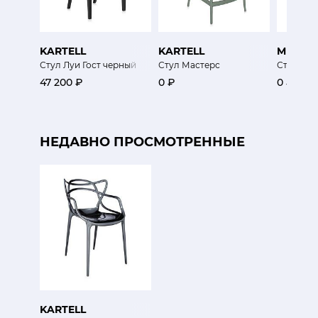
KARTELL
KARTELL
MINIFO
Стул Луи Гост черный
Стул Мастерс
Стул с п
47 200 ₽
0 ₽
0 ₽
НЕДАВНО ПРОСМОТРЕННЫЕ
KARTELL