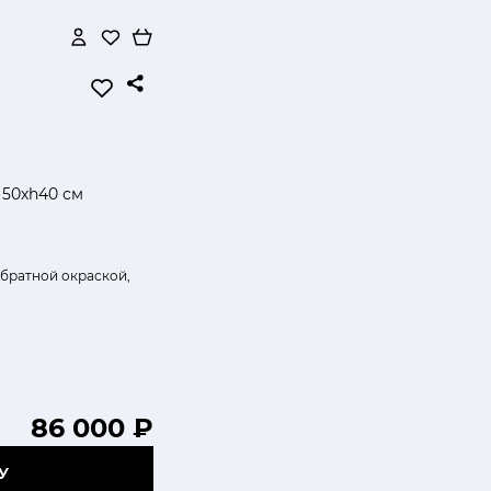
50хh40 см
обратной окраской,
86 000 ₽
У