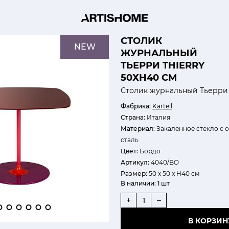
СТОЛИК
NEW
ЖУРНАЛЬНЫЙ
ТЬЕРРИ THIERRY
50ХH40 СМ
Столик журнальный Тьерри 
Фабрика:
Kartell
Страна:
Италия
Материал:
Закаленное стекло с 
сталь
Цвет:
Бордо
Артикул:
4040/BO
Размер:
50 х 50 х H40 см
В наличии:
1 шт
+
–
В КОРЗИН