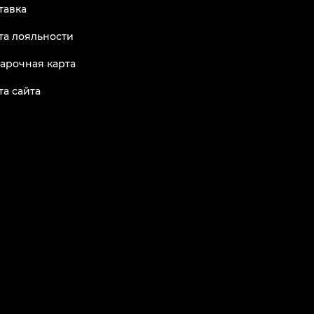
тавка
та лояльности
арочная карта
та сайта