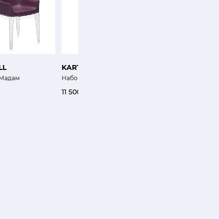
LL
KARTELL
KARTELL
 Мадам
Набор стаканов Сюжет 4 шт
Блюдо Коллекция Жел
11 500 ₽
5 100 ₽