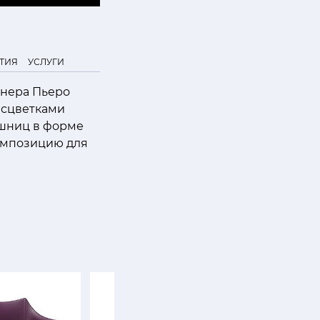
ТИЯ
УСЛУГИ
йнера Пьеро
расцветками
ешниц в форме
омпозицию для