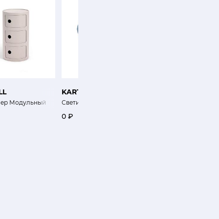
LL
KARTELL
KARTELL
нер Модульный
Светильник Тереза
Тумба-табурет Стоун
0 ₽
45 800 ₽