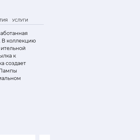
ТИЯ
УСЛУГИ
работанная
. В коллекцию
чительной
ылка к
ка создает
 Лампы
циальном