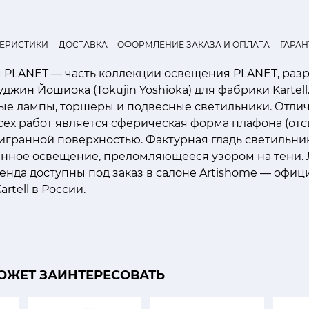
ТЕРИСТИКИ
ДОСТАВКА
ОФОРМЛЕНИЕ ЗАКАЗА И ОПЛАТА
ГАРАН
I PLANET — часть коллекции освещения PLANET, раз
джин Йошиока (Tokujin Yoshioka) для фабрики Kartell
ные лампы, торшеры и подвесные светильники. Отли
ех работ является сферическая форма плафона (отс
игранной поверхностью. Фактурная гладь светильни
янное освещение, преломляющееся узором на тени.
енда доступны под заказ в салоне Artishome — офи
rtell в России.
ОЖЕТ ЗАИНТЕРЕСОВАТЬ