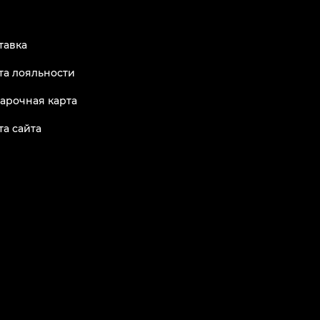
тавка
та лояльности
арочная карта
та сайта