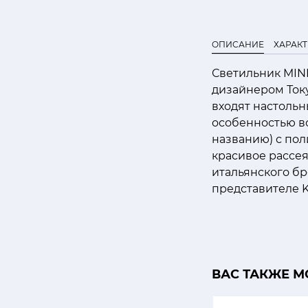
ОПИСАНИЕ
ХАРАК
Светильник MIN
дизайнером Току
входят настоль
особенностью вс
названию) с пол
красивое рассе
итальянского бр
представителе Ka
ВАС ТАКЖЕ М