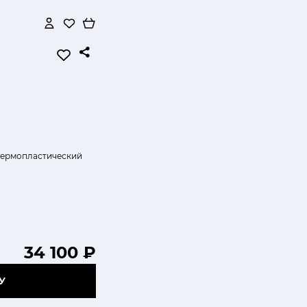
термопластический
34 100 ₽
У