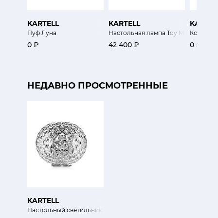
KARTELL
KARTELL
KARTEL
Пуф Луна
Настольная лампа Toy MOSCINO
Контейн
0 ₽
42 400 ₽
0 ₽
НЕДАВНО ПРОСМОТРЕННЫЕ
KARTELL
Настольный светильник Планета