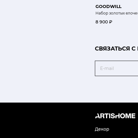
GOODWILL
Набор золотых елочек
8 900 ₽
CВЯЗАТЬСЯ С
Email
Декор