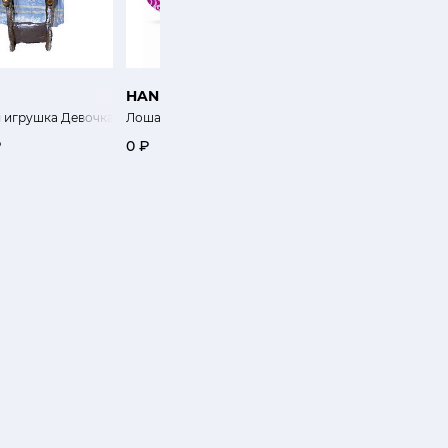
HAND-MADE
BIANCHI-DINO
 игрушка Девочка на санках
Лошадка-качалка
Эльф Джокер 40 см
₽
0 ₽
4 500 ₽