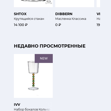
SHTOX
DIBBERN
VISTA 
Крутящийся стакан
Масленка Классика
Набор б
14 100 ₽
0 ₽
19 150 ₽
НЕДАВНО ПРОСМОТРЕННЫЕ
NEW
IVV
Набор бокалов Кольер