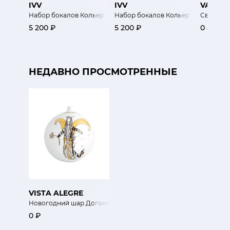
IVV
IVV
VALERI
Набор бокалов Кольер
Набор бокалов Кольер
Свеча 19,
5 200 ₽
5 200 ₽
0 ₽
НЕДАВНО ПРОСМОТРЕННЫЕ
VISTA ALEGRE
Новогодний шар Догоняя здвезды
0 ₽