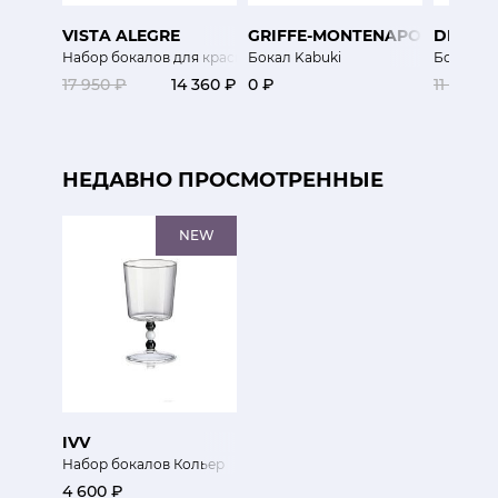
VISTA ALEGRE
GRIFFE-MONTENAPOLEONE
DIBBE
Набор бокалов для красного вина Вилладж
Бокал Kabuki
Бокал М
17 950 ₽
14 360 ₽
0 ₽
11 400 ₽
НЕДАВНО ПРОСМОТРЕННЫЕ
NEW
IVV
Набор бокалов Кольер
4 600 ₽