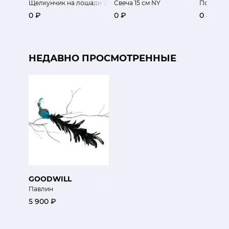
Щелкунчик на лошади 23хh28 см
Свеча 15 см NY
Подсвечн
0 ₽
0 ₽
0 ₽
НЕДАВНО ПРОСМОТРЕННЫЕ
GOODWILL
Павлин
5 900 ₽