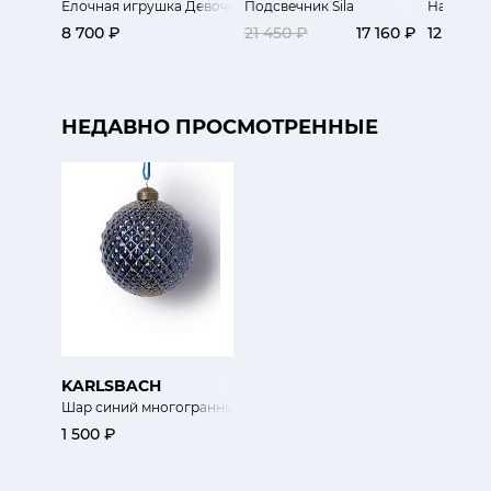
Елочная игрушка Девочка с блинами
Подсвечник Sila
Набор та
8 700 ₽
21 450 ₽
17 160 ₽
12 000 
НЕДАВНО ПРОСМОТРЕННЫЕ
KARLSBACH
Шар синий многогранный
1 500 ₽