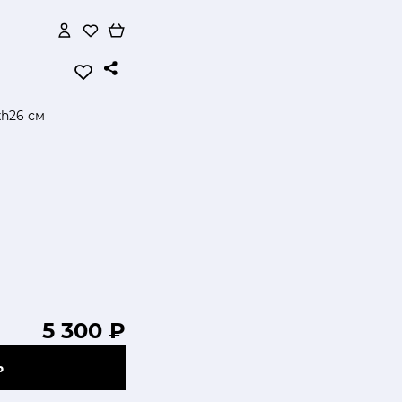
хh26 см
5 300 ₽
Ь