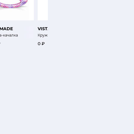
-MADE
VISTA ALEGRE
KARLSBACH
а-качалка
Кружка Ноэль
Шар серебристо-сини
₽
0 ₽
0 ₽