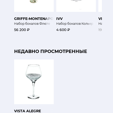
GRIFFE-MONTENAPOLEONE
IVV
VISTA 
Набор бокалов Флюте
Набор бокалов Кольер
Набор ст
56 200 ₽
4 600 ₽
19 000 
НЕДАВНО ПРОСМОТРЕННЫЕ
VISTA ALEGRE