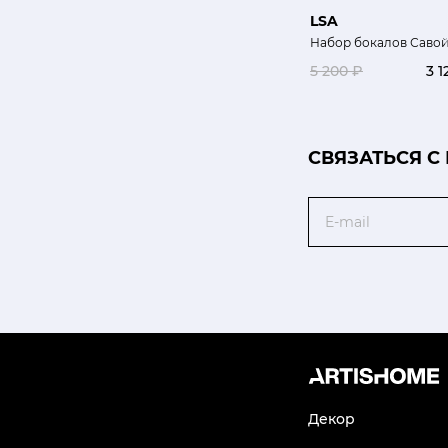
LSA
Набор бокалов Саво
5 200 ₽
3 1
CВЯЗАТЬСЯ С
Email
Декор