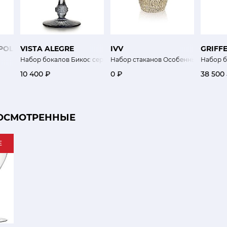
POLEONE
VISTA ALEGRE
IVV
GRIFF
Набор бокалов Бикос серые 4 шт
Набор стаканов Особенный 6 шт
Набор б
10 400 ₽
0 ₽
38 500
ОСМОТРЕННЫЕ
E