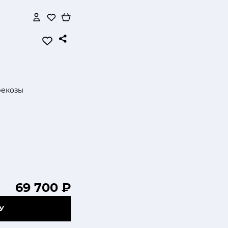
рекозы
69 700 ₽
У