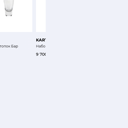
KARTELL
KARTELL
топок Бар
Набор бокалов для шампанского 4шт Коллекция 
Графин Сюжет розовы
9 700 ₽
10 500 ₽