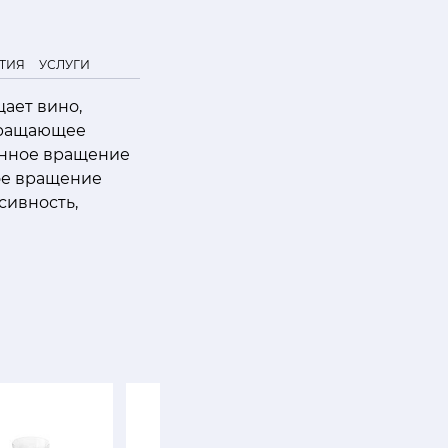
ТИЯ
УСЛУГИ
ает вино,
.Вращающее
енное вращение
ое вращение
сивность,