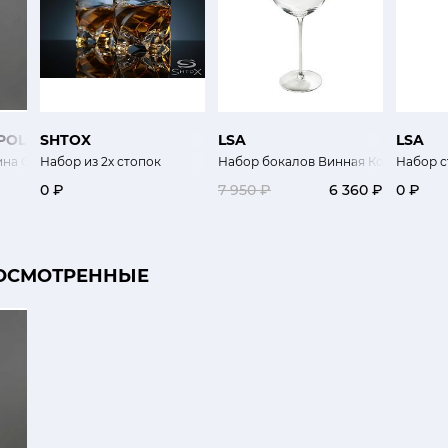
POLEONE
SHTOX
LSA
LSA
ина Стрекозы
Набор из 2х стопок
Набор бокалов Винная Коллекция
Набор с
0 ₽
7 950 ₽
6 360 ₽
0 ₽
ОСМОТРЕННЫЕ