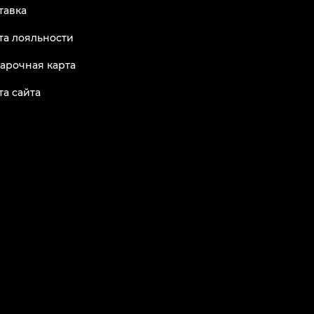
тавка
та лояльности
арочная карта
та сайта