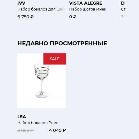
IVV
VISTA ALEGRE
DIBBE
Набор бокалов для шампанского Наследие 2 шт
Набор шотов Иней
Стакан 
6 750 ₽
0 ₽
3 300 ₽
НЕДАВНО ПРОСМОТРЕННЫЕ
SALE
LSA
Набор бокалов Реми
5 050 ₽
4 040 ₽