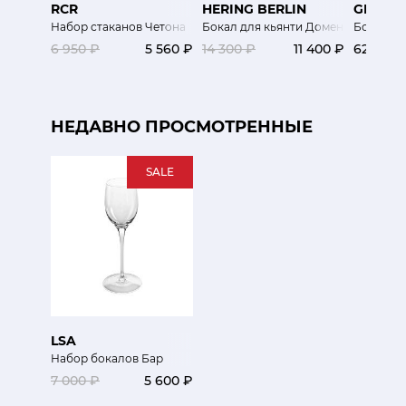
RCR
HERING BERLIN
GRIFF
Набор стаканов Четона
Бокал для кьянти Домен
Бокал Ka
6 950 ₽
5 560 ₽
14 300 ₽
11 400 ₽
62 500 
НЕДАВНО ПРОСМОТРЕННЫЕ
SALE
LSA
Набор бокалов Бар
7 000 ₽
5 600 ₽