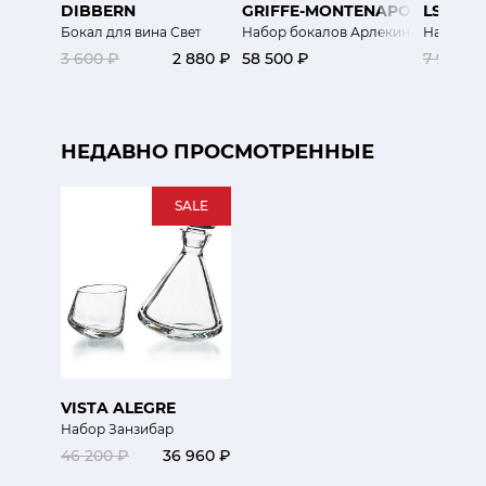
DIBBERN
GRIFFE-MONTENAPOLEONE
LSA
Бокал для вина Свет
Набор бокалов Арлекин
Набор б
3 600 ₽
2 880 ₽
58 500 ₽
7 900 ₽
НЕДАВНО ПРОСМОТРЕННЫЕ
SALE
VISTA ALEGRE
Набор Занзибар
46 200 ₽
36 960 ₽