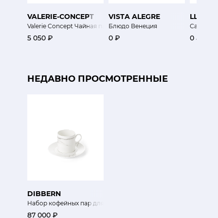
VALERIE-CONCEPT
VISTA ALEGRE
LLADR
Valerie Concept Чайная пара Экзо
Блюдо Венеция
Сахарниц
5 050 ₽
0 ₽
0 ₽
НЕДАВНО ПРОСМОТРЕННЫЕ
DIBBERN
Набор кофейных пар для эспрессо 0,1 л Каррара
87 000 ₽