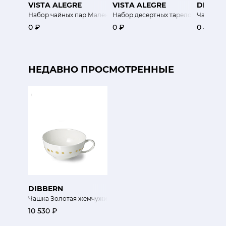
VISTA ALEGRE
VISTA ALEGRE
DIBBE
Набор чайных пар Маленькие истории 2 шт.
Набор десертных тарелок Мозаика
Чайник 
0 ₽
0 ₽
0 ₽
НЕДАВНО ПРОСМОТРЕННЫЕ
DIBBERN
Чашка Золотая жемчужина
10 530 ₽