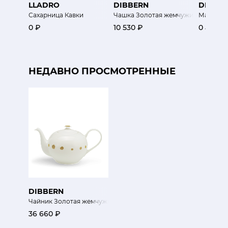
LLADRO
DIBBERN
DIBBE
Сахарница Кавки
Чашка Золотая жемчужина
Масленк
0 ₽
10 530 ₽
0 ₽
НЕДАВНО ПРОСМОТРЕННЫЕ
DIBBERN
Чайник Золотая жемчужина
36 660 ₽