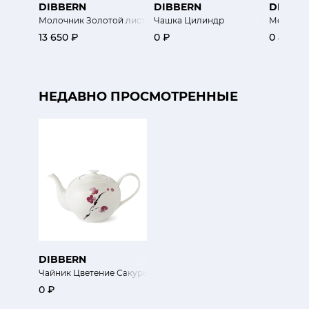
DIBBERN
DIBBERN
DIBBE
Молочник Золотой лист
Чашка Цилиндр
Молочник
13 650 ₽
0 ₽
0 ₽
НЕДАВНО ПРОСМОТРЕННЫЕ
DIBBERN
Чайник Цветение Сакуры
0 ₽