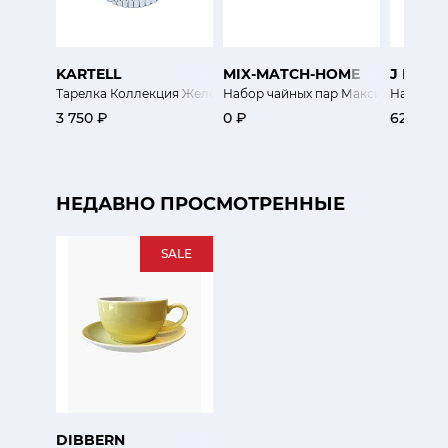
KARTELL
MIX-MATCH-HOME
J L CO
Тарелка Коллекция Желе
Набор чайных пар Максим 2 шт
Набор пи
3 750 ₽
0 ₽
62 400 
НЕДАВНО ПРОСМОТРЕННЫЕ
SALE
DIBBERN