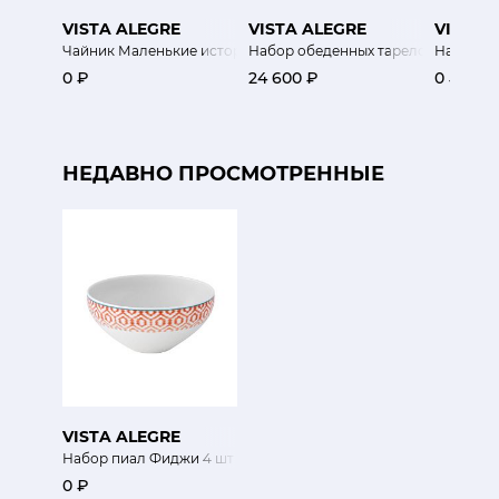
VISTA ALEGRE
VISTA ALEGRE
VISTA 
Чайник Маленькие истории
Набор обеденных тарелок Майя 6 
Набор п
0 ₽
24 600 ₽
0 ₽
НЕДАВНО ПРОСМОТРЕННЫЕ
VISTA ALEGRE
Набор пиал Фиджи 4 шт
0 ₽