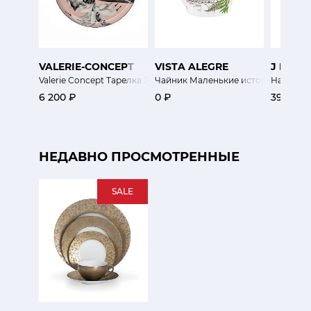
VALERIE-CONCEPT
VISTA ALEGRE
J L CO
Valerie Concept Тарелка 26 см Экзо
Чайник Маленькие истории
Набор к
6 200 ₽
0 ₽
39 200 
НЕДАВНО ПРОСМОТРЕННЫЕ
SALE