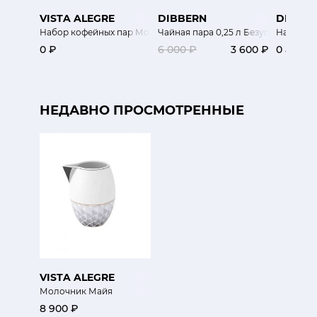
VISTA ALEGRE
DIBBERN
DIBBE
Набор кофейных пар Мозаика
Чайная пара 0,25 л Безупречный цв
Набор су
0 ₽
6 000 ₽
3 600 ₽
0 ₽
НЕДАВНО ПРОСМОТРЕННЫЕ
VISTA ALEGRE
Молочник Майя
8 900 ₽