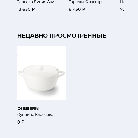
Тарелка Линия Азии
Тарелка Оркестр
Набор су
13 650 ₽
8 450 ₽
72 800 
НЕДАВНО ПРОСМОТРЕННЫЕ
DIBBERN
Супница Классика
0 ₽