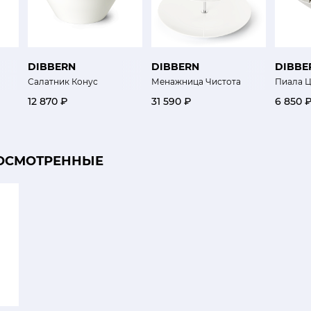
DIBBERN
DIBBERN
DIBBE
Салатник Конус
Менажница Чистота
Пиала Ц
12 870 ₽
31 590 ₽
6 850 
ОСМОТРЕННЫЕ