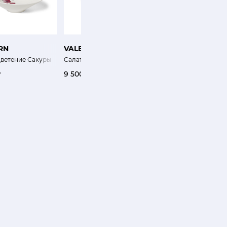
RN
VALERIE-CONCEPT
DIBBERN
ветение Сакуры
Салатник 24 см Экзо
Тарелка 24 см Чёрный
₽
9 500 ₽
12 600 ₽