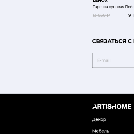
LENOX
Тарелка суповая Пей
13 030 ₽
9 
CВЯЗАТЬСЯ С
Email
Декор
Мебель