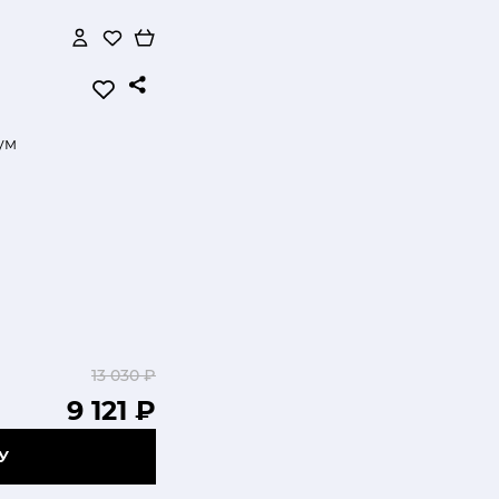
ум
13 030 ₽
9 121 ₽
У