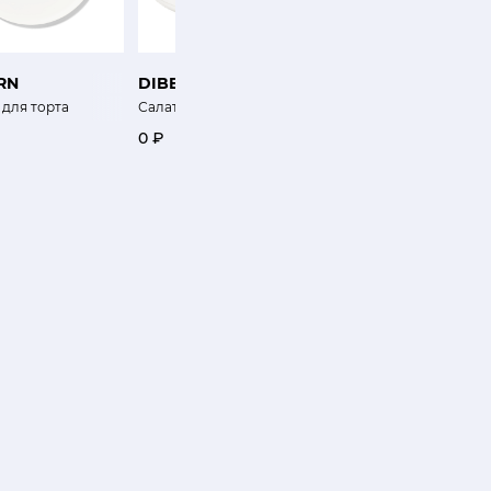
RN
DIBBERN
VISTA ALEGRE
 для торта
Салатник Рельеф
Тарелка Венеция
0 ₽
0 ₽