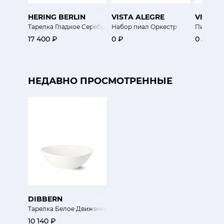
HERING BERLIN
VISTA ALEGRE
VISTA 
Тарелка Гладкое Серебр
Набор пиал Оркестр
Пиала В
17 400 ₽
0 ₽
0 ₽
НЕДАВНО ПРОСМОТРЕННЫЕ
DIBBERN
Тарелка Белое Движение
10 140 ₽