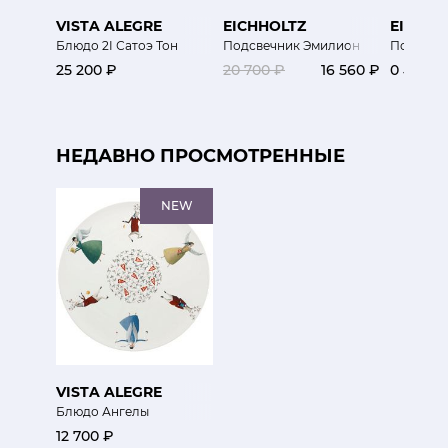
VISTA ALEGRE
EICHHOLTZ
EICHHO
Блюдо 2I Сатоэ Тон
Подсвечник Эмилион
Подсвеч
25 200 ₽
20 700 ₽
16 560 ₽
0 ₽
НЕДАВНО ПРОСМОТРЕННЫЕ
NEW
VISTA ALEGRE
Блюдо Ангелы
12 700 ₽