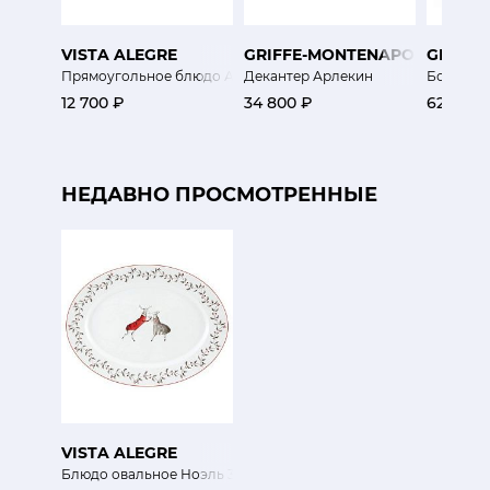
VISTA ALEGRE
GRIFFE-MONTENAPOLEONE
GRIFF
Прямоугольное блюдо Ангелы
Декантер Арлекин
Бокал Ka
12 700 ₽
34 800 ₽
62 500 
НЕДАВНО ПРОСМОТРЕННЫЕ
VISTA ALEGRE
Блюдо овальное Ноэль 32х25 см