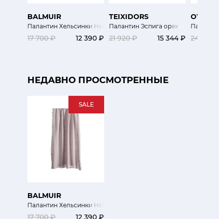
BALMUIR
TEIXIDORS
OYUNA
Палантин Хельсинки Helsinki бежевый
Палантин Эспига орех
Паланти
17 700 ₽
12 390 ₽
21 920 ₽
15 344 ₽
24 620 
НЕДАВНО ПРОСМОТРЕННЫЕ
SALE
BALMUIR
Палантин Хельсинки Helsinki сиреневый
17 700 ₽
12 390 ₽