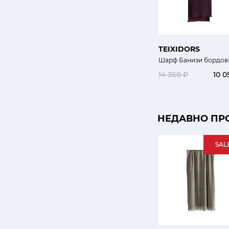
TEIXIDORS
Шарф Банизи бордов
14 360 ₽
10 0
НЕДАВНО ПР
SAL