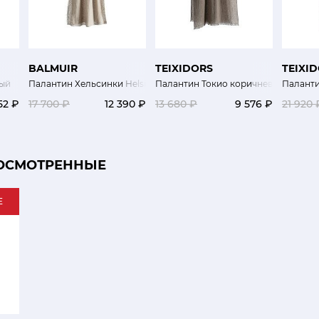
BALMUIR
TEIXIDORS
TEIXI
ый
Палантин Хельсинки Helsinki бежевый
Палантин Токио коричневый
Паланти
52 ₽
17 700 ₽
12 390 ₽
13 680 ₽
9 576 ₽
21 920 
ОСМОТРЕННЫЕ
E