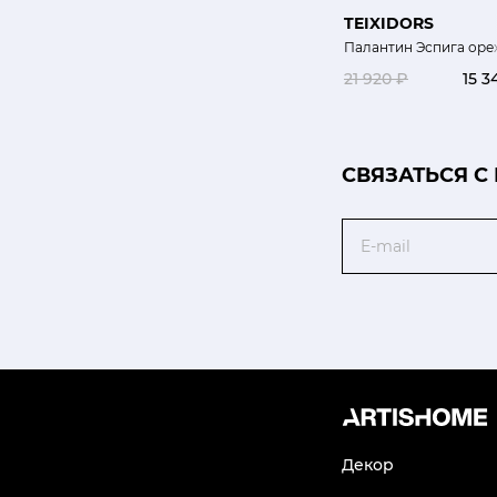
TEIXIDORS
Палантин Эспига оре
21 920 ₽
15 3
CВЯЗАТЬСЯ С
Email
Декор