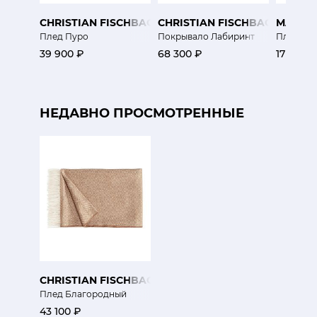
CHRISTIAN FISCHBACHER
CHRISTIAN FISCHBACHER
MARZOT
Плед Пуро
Покрывало Лабиринт
Плед Ан
39 900 ₽
68 300 ₽
17 500 ₽
НЕДАВНО ПРОСМОТРЕННЫЕ
CHRISTIAN FISCHBACHER
Плед Благородный
43 100 ₽