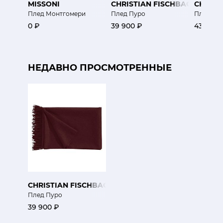
MISSONI
CHRISTIAN FISCHBACHER
CHRIST
Плед Монтгомери
Плед Пуро
Плед Бл
0 ₽
39 900 ₽
43 100 
НЕДАВНО ПРОСМОТРЕННЫЕ
CHRISTIAN FISCHBACHER
Плед Пуро
39 900 ₽