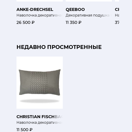
ANKE-DRECHSEL
QEEBOO
CHRIST
Наволочка декоративная Джамила
Декоративная подушка Кто ты (стор
Наволоч
26 500 ₽
11 350 ₽
37 900 
НЕДАВНО ПРОСМОТРЕННЫЕ
CHRISTIAN FISCHBACHER
Наволочка декоративная Pépite
11 500 ₽