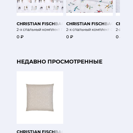
CHRISTIAN FISCHBACHER
CHRISTIAN FISCHBACHER
CHRIST
2-х спальный комплект Подиум
2-х спальный комплект Современно
2-х спал
0 ₽
0 ₽
0 ₽
НЕДАВНО ПРОСМОТРЕННЫЕ
CHRISTIAN FISCHBACHER