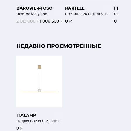
BAROVIER-TOSO
KARTELL
FLOS
Люстра Maryland
Светильник потолочный Хан
Светиль
2 013 000 ₽
1 006 500 ₽
0 ₽
0 ₽
НЕДАВНО ПРОСМОТРЕННЫЕ
ITALAMP
Подвесной светильник REGOLO
0 ₽