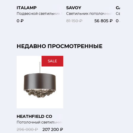
ITALAMP
SAVOY
GALLOT
Подвесной светильник REGOLO
Светильник потолочный Sophie
Светильни
0 ₽
81 150 ₽
56 805 ₽
0 ₽
НЕДАВНО ПРОСМОТРЕННЫЕ
SALE
HEATHFIELD CO
Потолочный светильник LEXINGTON
296 000 ₽
207 200 ₽