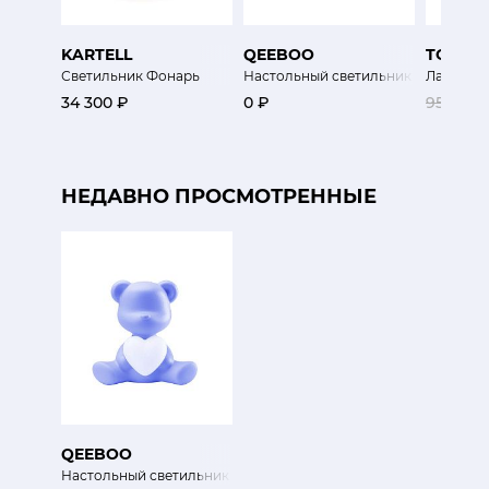
KARTELL
QEEBOO
TOSCO
Светильник Фонарь
Настольный светильник Боб (Милы
Лампа А
34 300 ₽
0 ₽
95 700 
НЕДАВНО ПРОСМОТРЕННЫЕ
QEEBOO
Настольный светильник Любовь Тедди XS