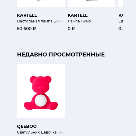
KARTELL
KARTELL
KARTEL
Настольная лампа Буржи
Лампа Пумо
Светильн
50 600 ₽
0 ₽
0 ₽
НЕДАВНО ПРОСМОТРЕННЫЕ
QEEBOO
Светильник Девочка Тедди