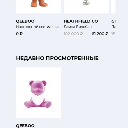
QEEBOO
HEATHFIELD CO
GIANFR
Настольный светильник Том (Милые братья)
Лампа Бильбао
Лампа Д
0 ₽
102 000 ₽
61 200 ₽
157 500
НЕДАВНО ПРОСМОТРЕННЫЕ
QEEBOO