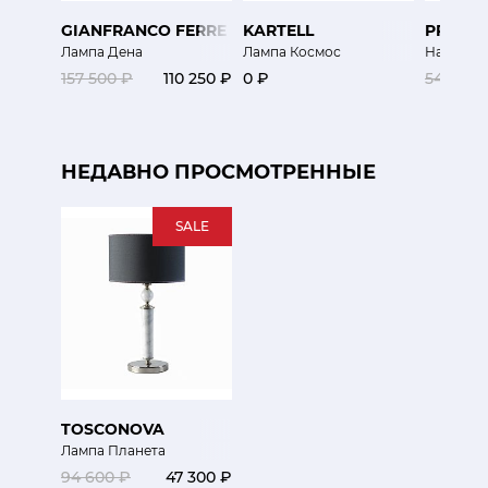
GIANFRANCO FERRE HOME
KARTELL
PRAND
Лампа Дена
Лампа Космос
Настоль
157 500 ₽
110 250 ₽
0 ₽
54 000 
НЕДАВНО ПРОСМОТРЕННЫЕ
SALE
TOSCONOVA
Лампа Планета
94 600 ₽
47 300 ₽