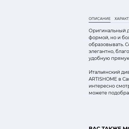
ОПИСАНИЕ
ХАРАК
Оригинальный д
формой, но и б
образовывать. 
элегантно, благ
удобную прямую
Итальянский див
ARTISHOME в Сан
интересно смотр
можете подобра
ВАС ТАКЖЕ М