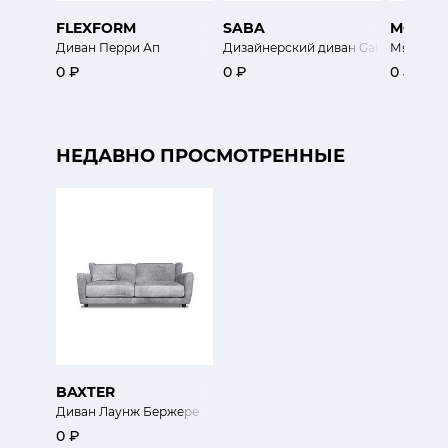
FLEXFORM
SABA
MOROS
Диван Перри Ап
Дизайнерский диван Gala
Мягкий д
0 ₽
0 ₽
0 ₽
НЕДАВНО ПРОСМОТРЕННЫЕ
BAXTER
Диван Лаунж Бержере
0 ₽