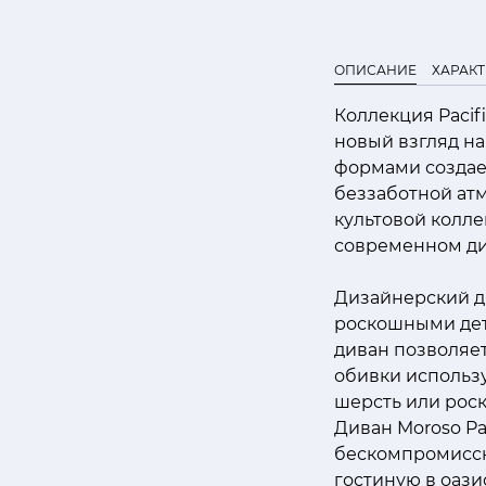
ОПИСАНИЕ
ХАРАК
Коллекция Pacif
новый взгляд на
формами создае
беззаботной ат
культовой колле
современном ди
Дизайнерский ди
роскошными дет
диван позволяет
обивки использ
шерсть или рос
Диван Moroso Pa
бескомпромиссн
гостиную в оази