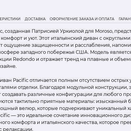
ТЕРИСТИКИ
ДОСТАВКА
ОФОРМЛЕНИЕ ЗАКАЗА И ОПЛАТА
ГАРАН
ic, созданная Патрисией Уркиолой для Moroso, предс
 комфорт и уют. Этот итальянский диван с округлым
т ощущение защищенности и расслабления, напоми
мосфере западного побережья США. Модель являетс
кции Redondo и отражает тренд на плавные и объем
зайне.
ван Pacific отличается полным отсутствием острых 
алями отделки. Благодаря модульной конструкции, 
 создавать различные конфигурации для любого про
уются тактильно приятные материалы: изысканный б
кошный велюр, которые подчеркивают уникальный х
cific — это идеальное сочетание инновационного ди
ого комфорта и итальянского качества, которое пр
с релаксации.