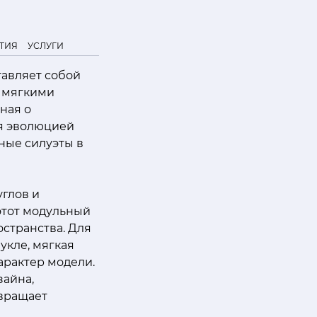
ТИЯ
УСЛУГИ
тавляет собой
и мягкими
ная о
я эволюцией
ные силуэты в
углов и
этот модульный
странства. Для
укле, мягкая
арактер модели.
зайна,
евращает