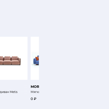
MOROSO
SABA
диван Metis
Мягкий диван Cuadra-soft
Диван Oltremare
0 ₽
0 ₽